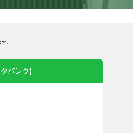
ます。
。
ータバンク】