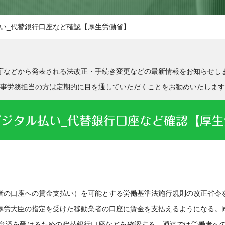
い_代替銀行口座など確認【厚生労働省】
庁などから発表される法改正・手続き変更などの最新情報をお知らせし
事労務担当の方は定期的に目を通していただくことをお勧めいたします
デジタル払い_代替銀行口座など確認【厚生
者の口座への賃金支払い）を可能とする労働基準法施行規則の改正省令
厚労大臣の指定を受けた移動業者の口座に賃金を支払えるようになる。
弁済を受けるための代替銀行口座などを確認する。通達では労働者へ