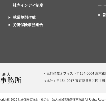
社内インディ制度
就業規則作成
労働保険事務組合
＜三軒茶屋オフィス＞〒154-0004 東京
＜本社＞〒154-0017 東京都世田谷区世田谷1
yright© 2026
社会保険労務士（社労士）法人 岩城労務管理事務所
All Rights Reser