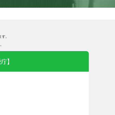
ます。
。
税庁】