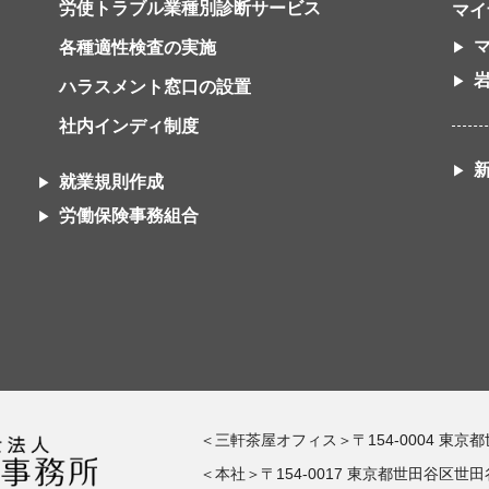
労使トラブル業種別診断サービス
マイ
各種適性検査の実施
ハラスメント窓口の設置
社内インディ制度
就業規則作成
労働保険事務組合
＜三軒茶屋オフィス＞〒154-0004 東京
＜本社＞〒154-0017 東京都世田谷区世田谷1