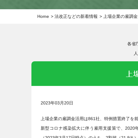
Home
法改正などの新着情報
上場企業の雇調金
各省
人
上
2023年03月20日
上場企業の雇調金活用は861社、特例措置終了を前
新型コロナ感染拡大に伴う雇用支援策で、2020
（2023年3月17日時点）のうち、2割超（21