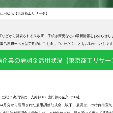
活用状況【東京商工リサーチ】
庁などから発表される法改正・手続き変更などの最新情報をお知らせし
事労務担当の方は定期的に目を通していただくことをお勧めいたします
場企業の雇調金活用状況【東京商工リサー
に累計1兆円弱に 支給額100億円超の企業は16社
年4月分から適用された雇用調整助成金（以下、雇調金）の特例措置制度
.9％）の861社が雇調金を受給したことが分かった。日本国内で初めて感