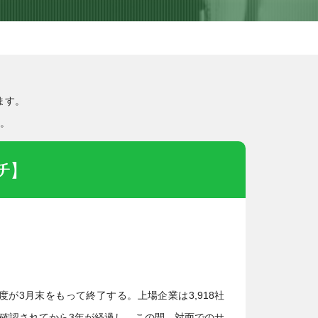
ます。
。
チ】
が3月末をもって終了する。上場企業は3,918社
染が確認されてから3年が経過し、この間、対面でのサ