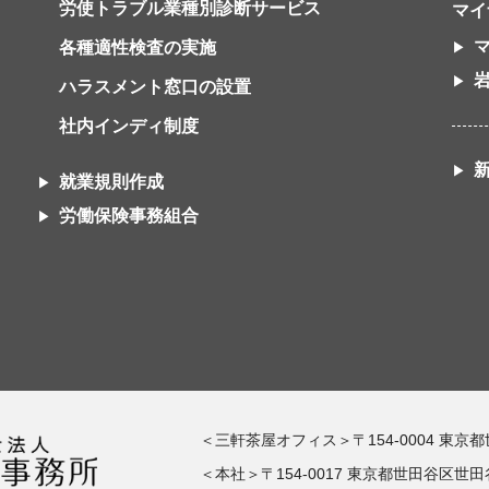
労使トラブル業種別診断サービス
マイ
各種適性検査の実施
ハラスメント窓口の設置
社内インディ制度
就業規則作成
労働保険事務組合
＜三軒茶屋オフィス＞〒154-0004 東京
＜本社＞〒154-0017 東京都世田谷区世田谷1