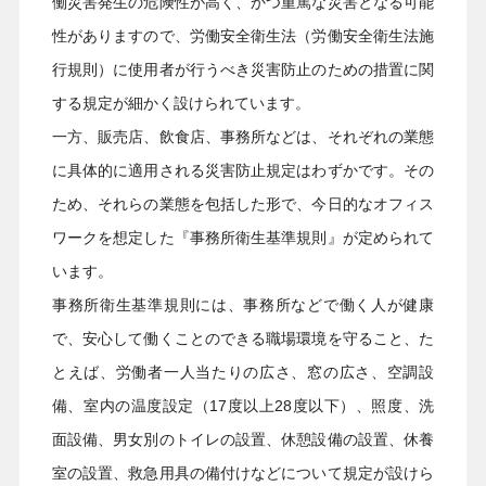
働災害発生の危険性が高く、かつ重篤な災害となる可能
性がありますので、労働安全衛生法（労働安全衛生法施
行規則）に使用者が行うべき災害防止のための措置に関
する規定が細かく設けられています。
一方、販売店、飲食店、事務所などは、それぞれの業態
に具体的に適用される災害防止規定はわずかです。その
ため、それらの業態を包括した形で、今日的なオフィス
ワークを想定した『事務所衛生基準規則』が定められて
います。
事務所衛生基準規則には、事務所などで働く人が健康
で、安心して働くことのできる職場環境を守ること、た
とえば、労働者一人当たりの広さ、窓の広さ、空調設
備、室内の温度設定（17度以上28度以下）、照度、洗
面設備、男女別のトイレの設置、休憩設備の設置、休養
室の設置、救急用具の備付けなどについて規定が設けら