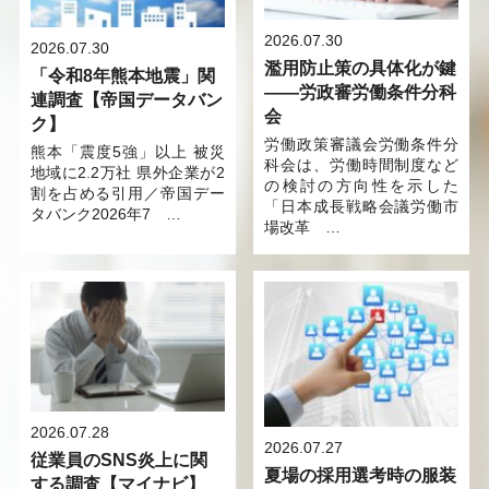
2026.07.30
2026.07.30
濫用防止策の具体化が鍵
「令和8年熊本地震」関
――労政審労働条件分科
連調査【帝国データバン
会
ク】
労働政策審議会労働条件分
熊本「震度5強」以上 被災
科会は、労働時間制度など
地域に2.2万社 県外企業が2
の検討の方向性を示した
割を占める引用／帝国デー
「日本成長戦略会議労働市
タバンク2026年7 …
場改革 …
2026.07.28
2026.07.27
従業員のSNS炎上に関
夏場の採用選考時の服装
する調査【マイナビ】