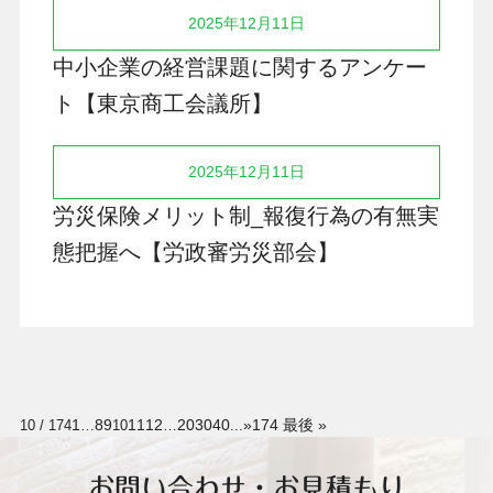
2025年12月11日
中小企業の経営課題に関するアンケー
ト【東京商工会議所】
2025年12月11日
労災保険メリット制_報復行為の有無実
態把握へ【労政審労災部会】
1
8
9
11
12
20
30
40
»
174 最後 »
10 / 174
…
10
…
...
お問い合わせ・お見積もり