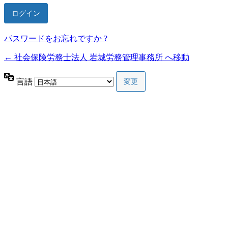
Alternative:
パスワードをお忘れですか ?
← 社会保険労務士法人 岩城労務管理事務所 へ移動
言語