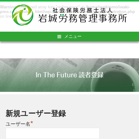
Warning
: Undefined array key "redirectpost" in
/home/iwakipmo/iwaki-
pmo.co.jp/public_html/wp-content/themes/iwaki/page-registration.php
on line
2
メニュー
In The Future 読者登録
新規ユーザー登録
*
ユーザー名